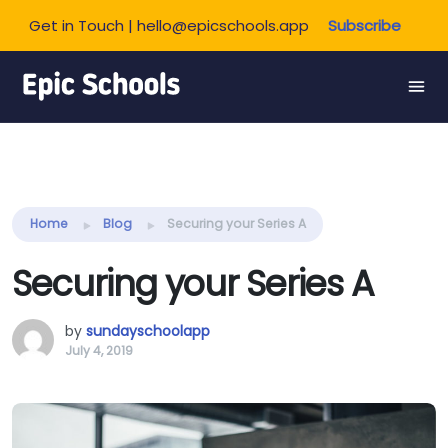
Get in Touch | hello@epicschools.app
Subscribe
Share this:
Home
Blog
Securing your Series A
Securing your Series A
by
sundayschoolapp
July 4, 2019