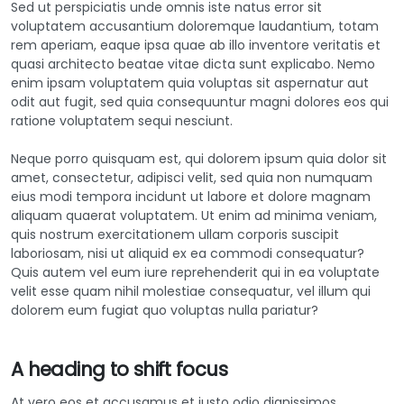
Sed ut perspiciatis unde omnis iste natus error sit
voluptatem accusantium doloremque laudantium, totam
rem aperiam, eaque ipsa quae ab illo inventore veritatis et
quasi architecto beatae vitae dicta sunt explicabo. Nemo
enim ipsam voluptatem quia voluptas sit aspernatur aut
odit aut fugit, sed quia consequuntur magni dolores eos qui
ratione voluptatem sequi nesciunt.
Neque porro quisquam est, qui dolorem ipsum quia dolor sit
amet, consectetur, adipisci velit, sed quia non numquam
eius modi tempora incidunt ut labore et dolore magnam
aliquam quaerat voluptatem. Ut enim ad minima veniam,
quis nostrum exercitationem ullam corporis suscipit
laboriosam, nisi ut aliquid ex ea commodi consequatur?
Quis autem vel eum iure reprehenderit qui in ea voluptate
velit esse quam nihil molestiae consequatur, vel illum qui
dolorem eum fugiat quo voluptas nulla pariatur?
A heading to shift focus
At vero eos et accusamus et iusto odio dignissimos