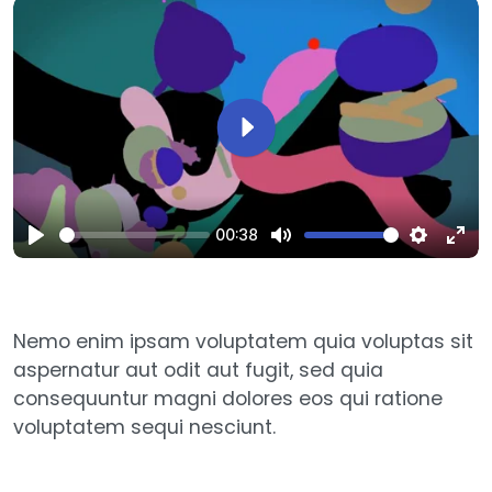
Play
00:38
Play
Mute
Settings
Ente
full
Nemo enim ipsam voluptatem quia voluptas sit
aspernatur aut odit aut fugit, sed quia
consequuntur magni dolores eos qui ratione
voluptatem sequi nesciunt.