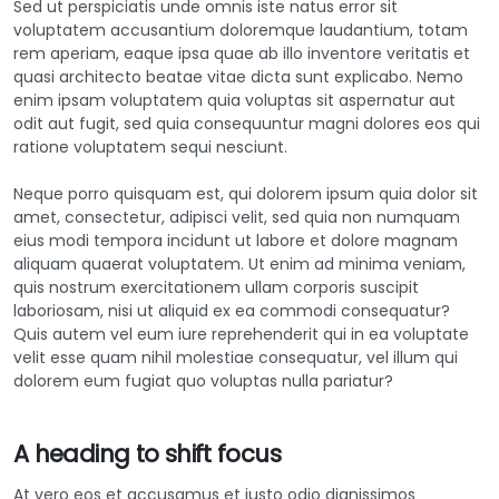
Sed ut perspiciatis unde omnis iste natus error sit
voluptatem accusantium doloremque laudantium, totam
rem aperiam, eaque ipsa quae ab illo inventore veritatis et
quasi architecto beatae vitae dicta sunt explicabo. Nemo
enim ipsam voluptatem quia voluptas sit aspernatur aut
odit aut fugit, sed quia consequuntur magni dolores eos qui
ratione voluptatem sequi nesciunt.
Neque porro quisquam est, qui dolorem ipsum quia dolor sit
amet, consectetur, adipisci velit, sed quia non numquam
eius modi tempora incidunt ut labore et dolore magnam
aliquam quaerat voluptatem. Ut enim ad minima veniam,
quis nostrum exercitationem ullam corporis suscipit
laboriosam, nisi ut aliquid ex ea commodi consequatur?
Quis autem vel eum iure reprehenderit qui in ea voluptate
velit esse quam nihil molestiae consequatur, vel illum qui
dolorem eum fugiat quo voluptas nulla pariatur?
A heading to shift focus
At vero eos et accusamus et iusto odio dignissimos