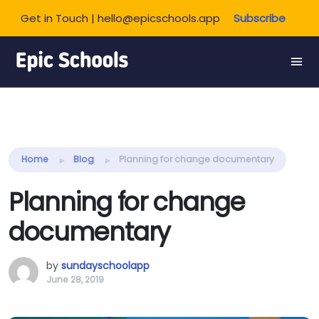
Get in Touch | hello@epicschools.app
Subscribe
Share this:
Home
Blog
Planning for change documentary
Planning for change
documentary
by
sundayschoolapp
June 28, 2019