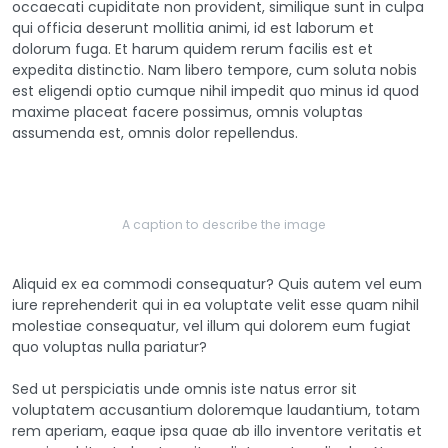
occaecati cupiditate non provident, similique sunt in culpa
qui officia deserunt mollitia animi, id est laborum et
dolorum fuga. Et harum quidem rerum facilis est et
expedita distinctio. Nam libero tempore, cum soluta nobis
est eligendi optio cumque nihil impedit quo minus id quod
maxime placeat facere possimus, omnis voluptas
assumenda est, omnis dolor repellendus.
A caption to describe the image
Aliquid ex ea commodi consequatur? Quis autem vel eum
iure reprehenderit qui in ea voluptate velit esse quam nihil
molestiae consequatur, vel illum qui dolorem eum fugiat
quo voluptas nulla pariatur?
Sed ut perspiciatis unde omnis iste natus error sit
voluptatem accusantium doloremque laudantium, totam
rem aperiam, eaque ipsa quae ab illo inventore veritatis et