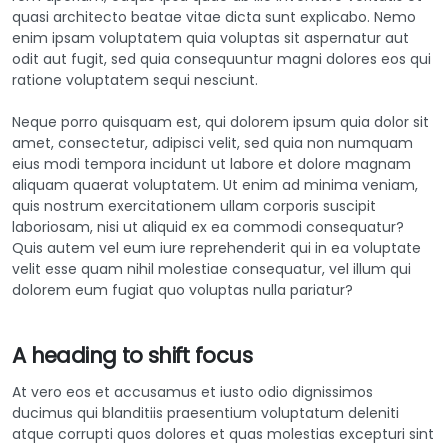
quasi architecto beatae vitae dicta sunt explicabo. Nemo
enim ipsam voluptatem quia voluptas sit aspernatur aut
odit aut fugit, sed quia consequuntur magni dolores eos qui
ratione voluptatem sequi nesciunt.
Neque porro quisquam est, qui dolorem ipsum quia dolor sit
amet, consectetur, adipisci velit, sed quia non numquam
eius modi tempora incidunt ut labore et dolore magnam
aliquam quaerat voluptatem. Ut enim ad minima veniam,
quis nostrum exercitationem ullam corporis suscipit
laboriosam, nisi ut aliquid ex ea commodi consequatur?
Quis autem vel eum iure reprehenderit qui in ea voluptate
velit esse quam nihil molestiae consequatur, vel illum qui
dolorem eum fugiat quo voluptas nulla pariatur?
A heading to shift focus
At vero eos et accusamus et iusto odio dignissimos
ducimus qui blanditiis praesentium voluptatum deleniti
atque corrupti quos dolores et quas molestias excepturi sint