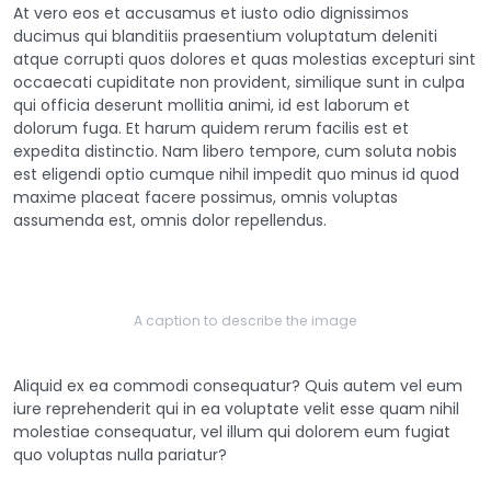
At vero eos et accusamus et iusto odio dignissimos
ducimus qui blanditiis praesentium voluptatum deleniti
atque corrupti quos dolores et quas molestias excepturi sint
occaecati cupiditate non provident, similique sunt in culpa
qui officia deserunt mollitia animi, id est laborum et
dolorum fuga. Et harum quidem rerum facilis est et
expedita distinctio. Nam libero tempore, cum soluta nobis
est eligendi optio cumque nihil impedit quo minus id quod
maxime placeat facere possimus, omnis voluptas
assumenda est, omnis dolor repellendus.
A caption to describe the image
Aliquid ex ea commodi consequatur? Quis autem vel eum
iure reprehenderit qui in ea voluptate velit esse quam nihil
molestiae consequatur, vel illum qui dolorem eum fugiat
quo voluptas nulla pariatur?