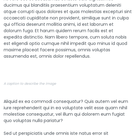
ducimus qui blanditiis praesentium voluptatum deleniti
atque corrupti quos dolores et quas molestias excepturi sint
occaecati cupiditate non provident, similique sunt in culpa
qui officia deserunt mollitia animi, id est laborum et
dolorum fuga. Et harum quidem rerum facilis est et
expedita distinctio. Nam libero tempore, cum soluta nobis
est eligendi optio cumque nihil impedit quo minus id quod
maxime placeat facere possimus, omnis voluptas
assumenda est, omnis dolor repellendus.
A caption to describe the image
Aliquid ex ea commodi consequatur? Quis autem vel eum
iure reprehenderit qui in ea voluptate velit esse quam nihil
molestiae consequatur, vel illum qui dolorem eum fugiat
quo voluptas nulla pariatur?
Sed ut perspiciatis unde omnis iste natus error sit