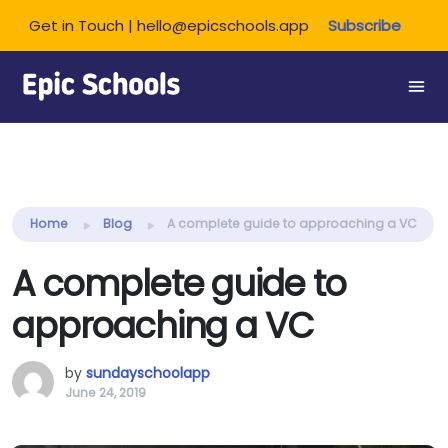
Get in Touch | hello@epicschools.app
Subscribe
Share this:
Home
Blog
A complete guide to approaching a VC
A complete guide to
approaching a VC
by
sundayschoolapp
June 24, 2019