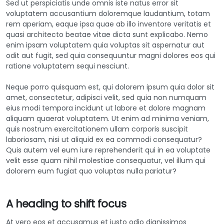
Sed ut perspiciatis unde omnis iste natus error sit
voluptatem accusantium doloremque laudantium, totam
rem aperiam, eaque ipsa quae ab illo inventore veritatis et
quasi architecto beatae vitae dicta sunt explicabo. Nemo
enim ipsam voluptatem quia voluptas sit aspernatur aut
odit aut fugit, sed quia consequuntur magni dolores eos qui
ratione voluptatem sequi nesciunt.
Neque porro quisquam est, qui dolorem ipsum quia dolor sit
amet, consectetur, adipisci velit, sed quia non numquam
eius modi tempora incidunt ut labore et dolore magnam
aliquam quaerat voluptatem. Ut enim ad minima veniam,
quis nostrum exercitationem ullam corporis suscipit
laboriosam, nisi ut aliquid ex ea commodi consequatur?
Quis autem vel eum iure reprehenderit qui in ea voluptate
velit esse quam nihil molestiae consequatur, vel illum qui
dolorem eum fugiat quo voluptas nulla pariatur?
A heading to shift focus
At vero eos et accusamus et iusto odio dignissimos