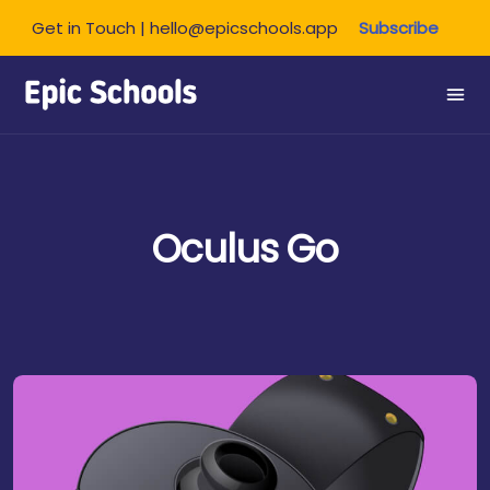
Get in Touch | hello@epicschools.app
Subscribe
Oculus Go